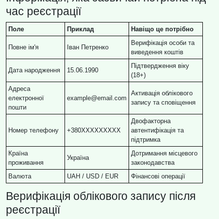
час реєстрації
Поле
Приклад
Навіщо це потрібно
Верифікація особи та
Повне ім'я
Іван Петренко
виведення коштів
Підтвердження віку
Дата народження
15.06.1990
(18+)
Адреса
Активація облікового
електронної
example@email.com
запису та сповіщення
пошти
Двофакторна
Номер телефону
+380XXXXXXXXX
автентифікація та
підтримка
Країна
Дотримання місцевого
Україна
проживання
законодавства
Валюта
UAH / USD / EUR
Фінансові операції
Верифікація облікового запису після
реєстрації