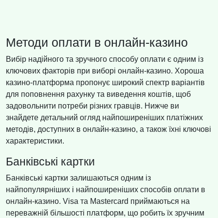
Методи оплати в онлайн-казино
Вибір надійного та зручного способу оплати є одним із
ключових факторів при виборі онлайн-казино. Хороша
казино-платформа пропонує широкий спектр варіантів
для поповнення рахунку та виведення коштів, щоб
задовольнити потреби різних гравців. Нижче ви
знайдете детальний огляд найпоширеніших платіжних
методів, доступних в онлайн-казино, а також їхні ключові
характеристики.
Банківські картки
Банківські картки залишаються одним із
найпопулярніших і найпоширеніших способів оплати в
онлайн-казино. Visa та Mastercard приймаються на
переважній більшості платформ, що робить їх зручним