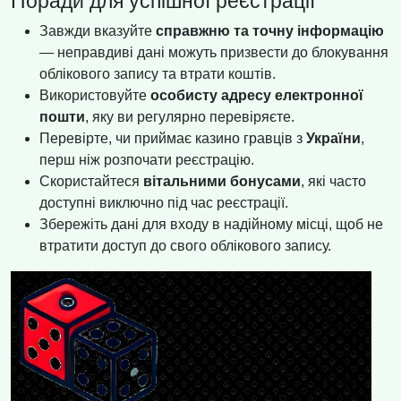
Поради для успішної реєстрації
Завжди вказуйте
справжню та точну інформацію
— неправдиві дані можуть призвести до блокування
облікового запису та втрати коштів.
Використовуйте
особисту адресу електронної
пошти
, яку ви регулярно перевіряєте.
Перевірте, чи приймає казино гравців з
України
,
перш ніж розпочати реєстрацію.
Скористайтеся
вітальними бонусами
, які часто
доступні виключно під час реєстрації.
Збережіть дані для входу в надійному місці, щоб не
втратити доступ до свого облікового запису.