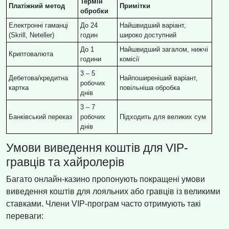
Термін
Платіжний метод
Примітки
обробки
Електронні гаманці
До 24
Найшвидший варіант,
(Skrill, Neteller)
годин
широко доступний
До 1
Найшвидший загалом, нижчі
Криптовалюта
години
комісії
3 – 5
Дебетова/кредитна
Найпоширеніший варіант,
робочих
картка
повільніша обробка
днів
3 – 7
Банківський переказ
робочих
Підходить для великих сум
днів
Умови виведення коштів для VIP-
гравців та хайролерів
Багато онлайн-казино пропонують покращені умови
виведення коштів для лояльних або гравців із великими
ставками. Члени VIP-програм часто отримують такі
переваги: