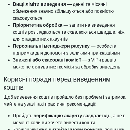
Вищі ліміти виведення
— денні та місячні
обмеження значно збільшуються або повністю
скасовуються
Пріоритетна обробка
— запити на виведення
коштів розглядаються та схвалюються швидше, ніж
для стандартних акаунтів
Персональні менеджери рахунку
— особиста
підтримка для допомоги з великими транзакціями
Знижені або скасовані комісії
— з VIP-гравців
може не стягуватися комісія за обробку виведень
Корисні поради перед виведенням
коштів
Щоб виведення коштів пройшло без проблем і затримок,
майте на увазі такі практичні рекомендації:
Пройдіть
верифікацію акаунту заздалегідь
, а не в
момент, коли ви хочете вивести кошти
Завжди
уважно читайте умови бонусів
, перш ніж