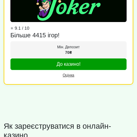
⭐ 9.1 / 10
Більше 4415 ігор!
Мін. Депозит
70₴
До казино!
Оцінка
Як зареєструватися в онлайн-
казино