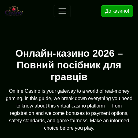
До казино!
Онлайн-казино 2026 –
Повний посібник для
гравців
Online Casino is your gateway to a world of real-money
gaming. In this guide, we break down everything you need
to know about this virtual casino platform — from
registration and welcome bonuses to payment options,
safety standards, and game fairness. Make an informed
choice before you play.