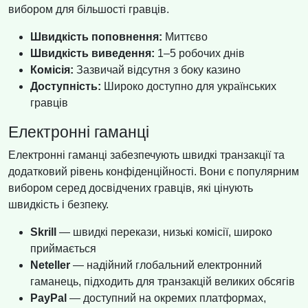
вибором для більшості гравців.
Швидкість поповнення:
Миттєво
Швидкість виведення:
1–5 робочих днів
Комісія:
Зазвичай відсутня з боку казино
Доступність:
Широко доступно для українських
гравців
Електронні гаманці
Електронні гаманці забезпечують швидкі транзакції та
додатковий рівень конфіденційності. Вони є популярним
вибором серед досвідчених гравців, які цінують
швидкість і безпеку.
Skrill
— швидкі перекази, низькі комісії, широко
приймається
Neteller
— надійний глобальний електронний
гаманець, підходить для транзакцій великих обсягів
PayPal
— доступний на окремих платформах,