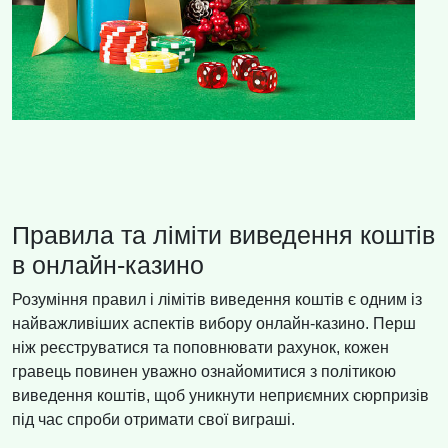
Правила та ліміти виведення коштів
в онлайн-казино
Розуміння правил і лімітів виведення коштів є одним із
найважливіших аспектів вибору онлайн-казино. Перш
ніж реєструватися та поповнювати рахунок, кожен
гравець повинен уважно ознайомитися з політикою
виведення коштів, щоб уникнути неприємних сюрпризів
під час спроби отримати свої виграші.