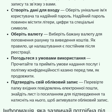
запису та зв'язку з вами.
Створіть дані для входу
— Оберіть унікальне ім'я
користувача та надійний пароль. Надійний пароль
повинен містити літери, цифри та спеціальні
символи.
Оберіть валюту
— Виберіть бажану валюту для
поповнення рахунку та виведення коштів. Як
правило, це налаштування є постійним після
реєстрації.
Погодьтеся з умовами використання
—
Прочитайте та прийміть умови надання послуг і
політику конфіденційності казино перед тим, як
продовжити.
Підтвердіть свій обліковий запис
— Перевірте
папку вхідних повідомлень електронної пошти,
знайдіть лист із посиланням для підтвердження та
натисніть на нього, щоб активувати обліковий запис.
Інформація, яка зазвичай потрібна під