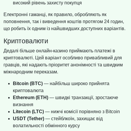
високий рівень захисту покупця
Електронні гаманці, як правило, обробляють як
поповнення, так і виведення коштів протягом 24 годин,
що робить їх одним із найшвидших доступних варіантів.
Криптовалюти
Дедалі більше онлайн-казино приймають платежі в
криптовалюті. Цей варіант особливо привабливий для
гравців, які надають пріоритет анонімності та швидким
міжнародним переказам.
Bitcoin (BTC)
— найбільш широко прийнята
криптовалюта
Ethereum (ETH)
— швидкі транзакції, зростаюче
визнання
Litecoin (LTC)
— нижчі комісії порівняно з Bitcoin
USDT (Tether)
— стейблкоїн, захищає від
волатильності обмінного курсу