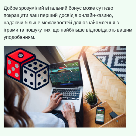
Добре зрозумілий вітальний бонус може суттєво
покращити ваш перший досвід в онлайн-казино,
надаючи більше можливостей для ознайомлення з
іграми та пошуку тих, що найбільше відповідають вашим
уподобанням.