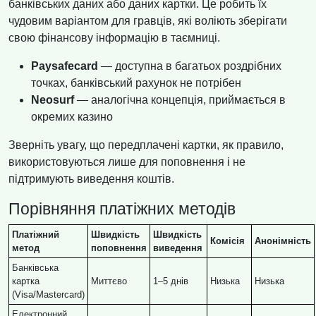
банківських даних або даних картки. Це робить їх
чудовим варіантом для гравців, які воліють зберігати
свою фінансову інформацію в таємниці.
Paysafecard
— доступна в багатьох роздрібних
точках, банківський рахунок не потрібен
Neosurf
— аналогічна концепція, приймається в
окремих казино
Зверніть увагу, що передплачені картки, як правило,
використовуються лише для поповнення і не
підтримують виведення коштів.
Порівняння платіжних методів
Платіжний
Швидкість
Швидкість
Комісія
Анонімність
метод
поповнення
виведення
Банківська
картка
Миттєво
1–5 днів
Низька
Низька
(Visa/Mastercard)
Електронний