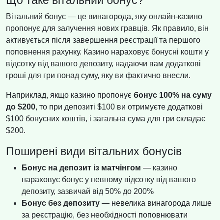
Вітальний бонус — це винагорода, яку онлайн-казино
пропонує для залучення нових гравців. Як правило, він
активується після завершення реєстрації та першого
поповнення рахунку. Казино нараховує бонусні кошти у
відсотку від вашого депозиту, надаючи вам додаткові
гроші для гри понад суму, яку ви фактично внесли.
Наприклад, якщо казино пропонує
бонус 100% на суму
до $200
, то при депозиті $100 ви отримуєте додаткові
$100 бонусних коштів, і загальна сума для гри складає
$200.
Поширені види вітальних бонусів
Бонус на депозит із матчінгом
— казино
нараховує бонус у певному відсотку від вашого
депозиту, зазвичай від 50% до 200%
Бонус без депозиту
— невелика винагорода лише
за реєстрацію, без необхідності поповнювати