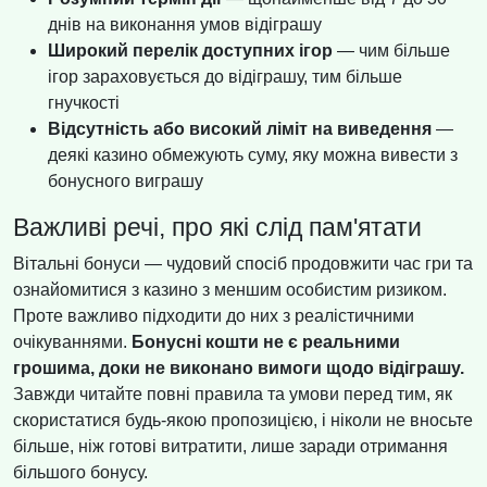
днів на виконання умов відіграшу
Широкий перелік доступних ігор
— чим більше
ігор зараховується до відіграшу, тим більше
гнучкості
Відсутність або високий ліміт на виведення
—
деякі казино обмежують суму, яку можна вивести з
бонусного виграшу
Важливі речі, про які слід пам'ятати
Вітальні бонуси — чудовий спосіб продовжити час гри та
ознайомитися з казино з меншим особистим ризиком.
Проте важливо підходити до них з реалістичними
очікуваннями.
Бонусні кошти не є реальними
грошима, доки не виконано вимоги щодо відіграшу.
Завжди читайте повні правила та умови перед тим, як
скористатися будь-якою пропозицією, і ніколи не вносьте
більше, ніж готові витратити, лише заради отримання
більшого бонусу.