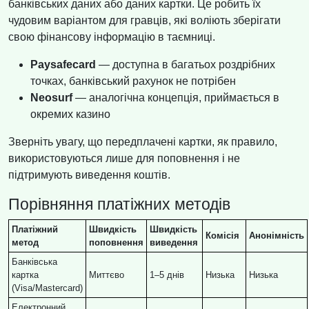
банківських даних або даних картки. Це робить їх
чудовим варіантом для гравців, які воліють зберігати
свою фінансову інформацію в таємниці.
Paysafecard
— доступна в багатьох роздрібних
точках, банківський рахунок не потрібен
Neosurf
— аналогічна концепція, приймається в
окремих казино
Зверніть увагу, що передплачені картки, як правило,
використовуються лише для поповнення і не
підтримують виведення коштів.
Порівняння платіжних методів
Платіжний
Швидкість
Швидкість
Комісія
Анонімність
метод
поповнення
виведення
Банківська
картка
Миттєво
1–5 днів
Низька
Низька
(Visa/Mastercard)
Електронний