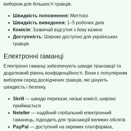
вибором для більшості гравців.
Швидкість поповнення:
Миттєво
Швидкість виведення:
1–5 робочих днів
Комісія:
Зазвичай відсутня з боку казино
Доступність:
Широко доступно для українських
гравців
Електронні гаманці
Електронні гаманці забезпечують швидкі транзакції та
додатковий рівень конфіденційності. Вони є популярним
вибором серед досвідчених гравців, які цінують
швидкість і безпеку.
Skrill
— швидкі перекази, низькі комісії, широко
приймається
Neteller
— надійний глобальний електронний
гаманець, підходить для транзакцій великих обсягів
PayPal
— доступний на окремих платформах,