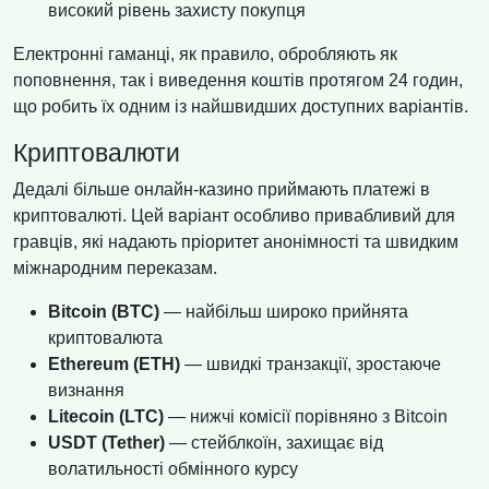
високий рівень захисту покупця
Електронні гаманці, як правило, обробляють як
поповнення, так і виведення коштів протягом 24 годин,
що робить їх одним із найшвидших доступних варіантів.
Криптовалюти
Дедалі більше онлайн-казино приймають платежі в
криптовалюті. Цей варіант особливо привабливий для
гравців, які надають пріоритет анонімності та швидким
міжнародним переказам.
Bitcoin (BTC)
— найбільш широко прийнята
криптовалюта
Ethereum (ETH)
— швидкі транзакції, зростаюче
визнання
Litecoin (LTC)
— нижчі комісії порівняно з Bitcoin
USDT (Tether)
— стейблкоїн, захищає від
волатильності обмінного курсу