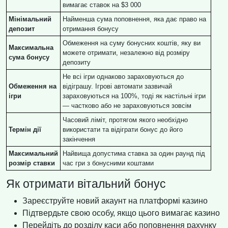
вимагає ставок на $3 000
Мінімальний
Найменша сума поповнення, яка дає право на
депозит
отримання бонусу
Обмеження на суму бонусних коштів, яку ви
Максимальна
можете отримати, незалежно від розміру
сума бонусу
депозиту
Не всі ігри однаково зараховуються до
Обмеження на
відіграшу. Ігрові автомати зазвичай
ігри
зараховуються на 100%, тоді як настільні ігри
— частково або не зараховуються зовсім
Часовий ліміт, протягом якого необхідно
Термін дії
використати та відіграти бонус до його
закінчення
Максимальний
Найвища допустима ставка за один раунд під
розмір ставки
час гри з бонусними коштами
Як отримати вітальний бонус
Зареєструйте новий акаунт на платформі казино
Підтвердьте свою особу, якщо цього вимагає казино
Перейдіть до розділу каси або поповнення рахунку