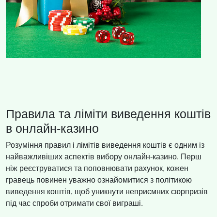
Правила та ліміти виведення коштів
в онлайн-казино
Розуміння правил і лімітів виведення коштів є одним із
найважливіших аспектів вибору онлайн-казино. Перш
ніж реєструватися та поповнювати рахунок, кожен
гравець повинен уважно ознайомитися з політикою
виведення коштів, щоб уникнути неприємних сюрпризів
під час спроби отримати свої виграші.