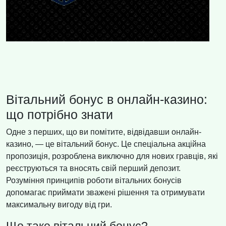
Вітальний бонус в онлайн-казино:
що потрібно знати
Одне з перших, що ви помітите, відвідавши онлайн-
казино, — це вітальний бонус. Це спеціальна акційна
пропозиція, розроблена виключно для нових гравців, які
реєструються та вносять свій перший депозит.
Розуміння принципів роботи вітальних бонусів
допомагає приймати зважені рішення та отримувати
максимальну вигоду від гри.
Що таке вітальний бонус?