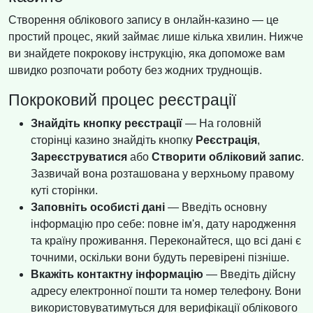
Створення облікового запису в онлайн-казино — це
простий процес, який займає лише кілька хвилин. Нижче
ви знайдете покрокову інструкцію, яка допоможе вам
швидко розпочати роботу без жодних труднощів.
Покроковий процес реєстрації
Знайдіть кнопку реєстрації
— На головній
сторінці казино знайдіть кнопку
Реєстрація
,
Зареєструватися
або
Створити обліковий запис
.
Зазвичай вона розташована у верхньому правому
куті сторінки.
Заповніть особисті дані
— Введіть основну
інформацію про себе: повне ім'я, дату народження
та країну проживання. Переконайтеся, що всі дані є
точними, оскільки вони будуть перевірені пізніше.
Вкажіть контактну інформацію
— Введіть дійсну
адресу електронної пошти та номер телефону. Вони
використовуватимуться для верифікації облікового