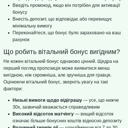
Введіть промокод, якщо він потрібен для активації
бонусу
Внесіть депозит, що відповідає або перевищує
мінімальну вимогу
Переконайтеся, що бонус було зараховано на ваш
рахунок
Що робить вітальний бонус вигідним?
Не кожен вітальний бонус однаково цінний. Щедра на
перший погляд пропозиція може виявитися менш
вигідною, ніж скромніша, але зручніша для гравця.
Оцінюючи вітальний бонус, зверніть увагу на такі
фактори:
Низькі вимоги щодо відіграшу
— усе, що нижче
30x, зазвичай вважається справедливим
Високий відсоток матчінгу
— вищий відсоток
означає більше бонусних коштів відносно депозиту
Розумний термін дії
— щонайменше від 7 до 30