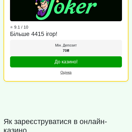
⭐ 9.1 / 10
Більше 4415 ігор!
Мін. Депозит
70₴
До казино!
Оцінка
Як зареєструватися в онлайн-
казино