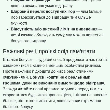
днів на виконання умов відіграшу
Широкий перелік доступних ігор
— чим більше
ігор зараховується до відіграшу, тим більше
гнучкості
Відсутність або високий ліміт на виведення
—
деякі казино обмежують суму, яку можна вивести з
бонусного виграшу
Важливі речі, про які слід пам'ятати
Вітальні бонуси — чудовий спосіб продовжити час гри та
ознайомитися з казино з меншим особистим ризиком.
Проте важливо підходити до них з реалістичними
очікуваннями.
Бонусні кошти не є реальними
грошима, доки не виконано вимоги щодо відіграшу.
Завжди читайте повні правила та умови перед тим, як
скористатися будь-якою пропозицією, і ніколи не вносьте
більше, ніж готові витратити, лише заради отримання
більшого бонусу.