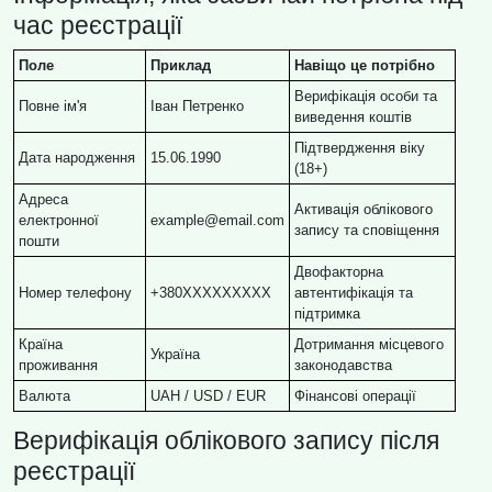
час реєстрації
Поле
Приклад
Навіщо це потрібно
Верифікація особи та
Повне ім'я
Іван Петренко
виведення коштів
Підтвердження віку
Дата народження
15.06.1990
(18+)
Адреса
Активація облікового
електронної
example@email.com
запису та сповіщення
пошти
Двофакторна
Номер телефону
+380XXXXXXXXX
автентифікація та
підтримка
Країна
Дотримання місцевого
Україна
проживання
законодавства
Валюта
UAH / USD / EUR
Фінансові операції
Верифікація облікового запису після
реєстрації