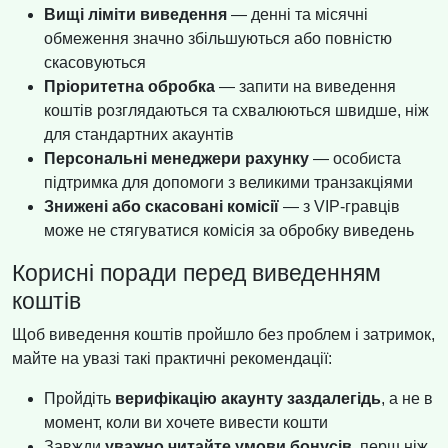
Вищі ліміти виведення
— денні та місячні
обмеження значно збільшуються або повністю
скасовуються
Пріоритетна обробка
— запити на виведення
коштів розглядаються та схвалюються швидше, ніж
для стандартних акаунтів
Персональні менеджери рахунку
— особиста
підтримка для допомоги з великими транзакціями
Знижені або скасовані комісії
— з VIP-гравців
може не стягуватися комісія за обробку виведень
Корисні поради перед виведенням
коштів
Щоб виведення коштів пройшло без проблем і затримок,
майте на увазі такі практичні рекомендації:
Пройдіть
верифікацію акаунту заздалегідь
, а не в
момент, коли ви хочете вивести кошти
Завжди
уважно читайте умови бонусів
, перш ніж