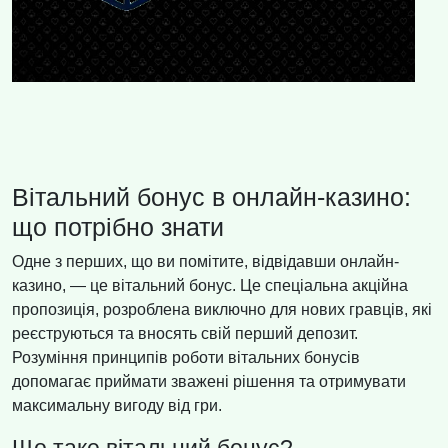
Вітальний бонус в онлайн-казино:
що потрібно знати
Одне з перших, що ви помітите, відвідавши онлайн-
казино, — це вітальний бонус. Це спеціальна акційна
пропозиція, розроблена виключно для нових гравців, які
реєструються та вносять свій перший депозит.
Розуміння принципів роботи вітальних бонусів
допомагає приймати зважені рішення та отримувати
максимальну вигоду від гри.
Що таке вітальний бонус?