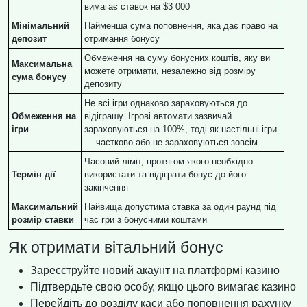
вимагає ставок на $3 000
Мінімальний
Найменша сума поповнення, яка дає право на
депозит
отримання бонусу
Обмеження на суму бонусних коштів, яку ви
Максимальна
можете отримати, незалежно від розміру
сума бонусу
депозиту
Не всі ігри однаково зараховуються до
Обмеження на
відіграшу. Ігрові автомати зазвичай
ігри
зараховуються на 100%, тоді як настільні ігри
— частково або не зараховуються зовсім
Часовий ліміт, протягом якого необхідно
Термін дії
використати та відіграти бонус до його
закінчення
Максимальний
Найвища допустима ставка за один раунд під
розмір ставки
час гри з бонусними коштами
Як отримати вітальний бонус
Зареєструйте новий акаунт на платформі казино
Підтвердьте свою особу, якщо цього вимагає казино
Перейдіть до розділу каси або поповнення рахунку