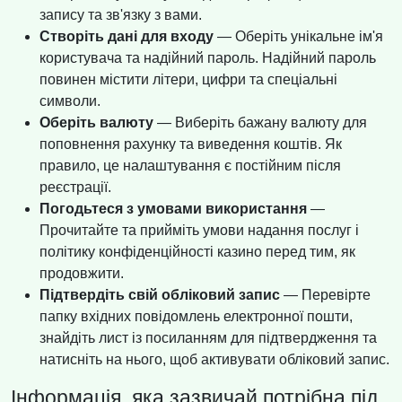
запису та зв'язку з вами.
Створіть дані для входу
— Оберіть унікальне ім'я
користувача та надійний пароль. Надійний пароль
повинен містити літери, цифри та спеціальні
символи.
Оберіть валюту
— Виберіть бажану валюту для
поповнення рахунку та виведення коштів. Як
правило, це налаштування є постійним після
реєстрації.
Погодьтеся з умовами використання
—
Прочитайте та прийміть умови надання послуг і
політику конфіденційності казино перед тим, як
продовжити.
Підтвердіть свій обліковий запис
— Перевірте
папку вхідних повідомлень електронної пошти,
знайдіть лист із посиланням для підтвердження та
натисніть на нього, щоб активувати обліковий запис.
Інформація, яка зазвичай потрібна під