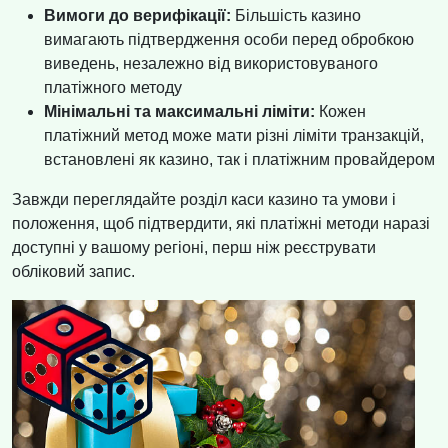
Вимоги до верифікації:
Більшість казино
вимагають підтвердження особи перед обробкою
виведень, незалежно від використовуваного
платіжного методу
Мінімальні та максимальні ліміти:
Кожен
платіжний метод може мати різні ліміти транзакцій,
встановлені як казино, так і платіжним провайдером
Завжди переглядайте розділ каси казино та умови і
положення, щоб підтвердити, які платіжні методи наразі
доступні у вашому регіоні, перш ніж реєструвати
обліковий запис.