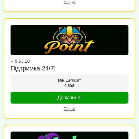
Оцінка
⭐ 9.5 / 10
Підтримка 24/7!
Мін. Депозит
0.50₴
До казино!
Оцінка