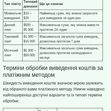
Типовий
Тип ліміту
Що це означає
діапазон
Мінімальне
$10 –
Найменша сума, яку можна запросити
виведення
$20
для виведення за один раз
Денний
$500 –
Максимальна сума, яку можна вивести
ліміт
$5 000
протягом 24 годин
Тижневий
$1 000 –
Максимальна загальна сума виведень,
ліміт
$15 000
дозволена протягом 7 днів
Максимальна загальна сума виведень,
Місячний
$5 000 –
дозволена протягом календарного
ліміт
$50 000
місяця
Терміни обробки виведення коштів за
платіжним методом
Швидкість виведення коштів значною мірою залежить
від обраного вами платіжного методу. Нижче наведено
найпоширеніші доступні варіанти та їх типові терміни
обробки: