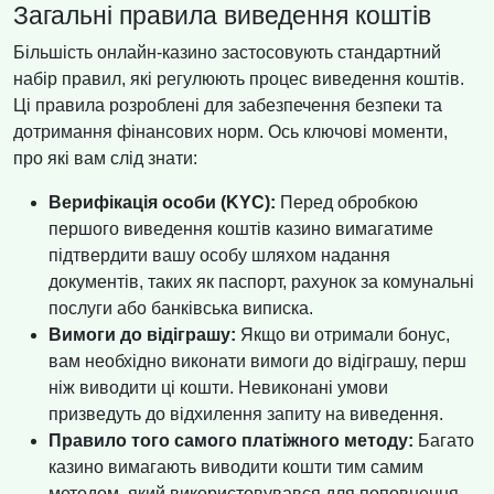
Загальні правила виведення коштів
Більшість онлайн-казино застосовують стандартний
набір правил, які регулюють процес виведення коштів.
Ці правила розроблені для забезпечення безпеки та
дотримання фінансових норм. Ось ключові моменти,
про які вам слід знати:
Верифікація особи (KYC):
Перед обробкою
першого виведення коштів казино вимагатиме
підтвердити вашу особу шляхом надання
документів, таких як паспорт, рахунок за комунальні
послуги або банківська виписка.
Вимоги до відіграшу:
Якщо ви отримали бонус,
вам необхідно виконати вимоги до відіграшу, перш
ніж виводити ці кошти. Невиконані умови
призведуть до відхилення запиту на виведення.
Правило того самого платіжного методу:
Багато
казино вимагають виводити кошти тим самим
методом, який використовувався для поповнення