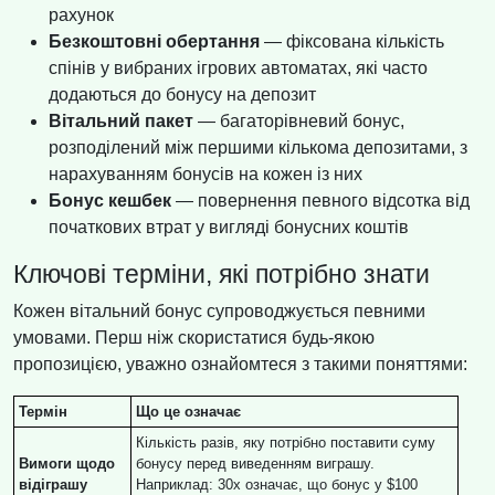
рахунок
Безкоштовні обертання
— фіксована кількість
спінів у вибраних ігрових автоматах, які часто
додаються до бонусу на депозит
Вітальний пакет
— багаторівневий бонус,
розподілений між першими кількома депозитами, з
нарахуванням бонусів на кожен із них
Бонус кешбек
— повернення певного відсотка від
початкових втрат у вигляді бонусних коштів
Ключові терміни, які потрібно знати
Кожен вітальний бонус супроводжується певними
умовами. Перш ніж скористатися будь-якою
пропозицією, уважно ознайомтеся з такими поняттями:
Термін
Що це означає
Кількість разів, яку потрібно поставити суму
Вимоги щодо
бонусу перед виведенням виграшу.
відіграшу
Наприклад: 30x означає, що бонус у $100