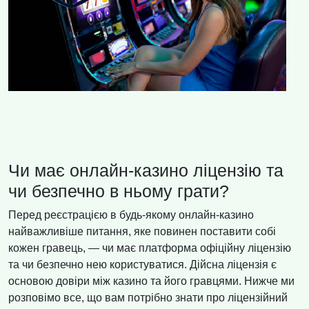
Чи має онлайн-казино ліцензію та
чи безпечно в ньому грати?
Перед реєстрацією в будь-якому онлайн-казино
найважливіше питання, яке повинен поставити собі
кожен гравець, — чи має платформа офіційну ліцензію
та чи безпечно нею користуватися. Дійсна ліцензія є
основою довіри між казино та його гравцями. Нижче ми
розповімо все, що вам потрібно знати про ліцензійний