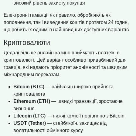
високий рівень захисту покупця
Електронні гаманці, як правило, обробляють як
поповнення, так і виведення коштів протягом 24 годин,
що робить їх одним із найшвидших доступних варіантів.
Криптовалюти
Дедалі більше онлайн-казино приймають платежі в
криптовалюті. Цей варіант особливо привабливий для
гравців, які надають пріоритет анонімності та швидким
міжнародним переказам.
Bitcoin (BTC)
— найбільш широко прийнята
криптовалюта
Ethereum (ETH)
— швидкі транзакції, зростаюче
визнання
Litecoin (LTC)
— нижчі комісії порівняно з Bitcoin
USDT (Tether)
— стейблкоїн, захищає від
волатильності обмінного курсу