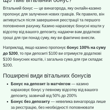
Вітальний бонус — це винагорода, яку онлайн-казино
пропонує для залучення нових гравців. Як правило, він
активується після завершення реєстрації та першого
поповнення рахунку. Казино нараховує бонусні кошти у
відсотку від вашого депозиту, надаючи вам додаткові
гроші для гри понад суму, яку ви фактично внесли.
Наприклад, якщо казино пропонує
бонус 100% на суму
до $200
, то при депозиті $100 ви отримуєте додаткові
$100 бонусних коштів, і загальна сума для гри складає
$200.
Поширені види вітальних бонусів
Бонус на депозит із матчінгом
— казино
нараховує бонус у певному відсотку від вашого
депозиту, зазвичай від 50% до 200%
Бонус без депозиту
— невелика винагорода лише
за реєстрацію, без необхідності поповнювати