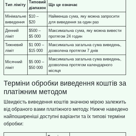
Типовий
Тип ліміту
Що це означає
діапазон
Мінімальне
$10 –
Найменша сума, яку можна запросити
виведення
$20
для виведення за один раз
Денний
$500 –
Максимальна сума, яку можна вивести
ліміт
$5 000
протягом 24 годин
Тижневий
$1 000 –
Максимальна загальна сума виведень,
ліміт
$15 000
дозволена протягом 7 днів
Максимальна загальна сума виведень,
Місячний
$5 000 –
дозволена протягом календарного
ліміт
$50 000
місяця
Терміни обробки виведення коштів за
платіжним методом
Швидкість виведення коштів значною мірою залежить
від обраного вами платіжного методу. Нижче наведено
найпоширеніші доступні варіанти та їх типові терміни
обробки: