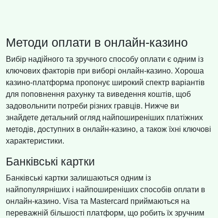
Методи оплати в онлайн-казино
Вибір надійного та зручного способу оплати є одним із
ключових факторів при виборі онлайн-казино. Хороша
казино-платформа пропонує широкий спектр варіантів
для поповнення рахунку та виведення коштів, щоб
задовольнити потреби різних гравців. Нижче ви
знайдете детальний огляд найпоширеніших платіжних
методів, доступних в онлайн-казино, а також їхні ключові
характеристики.
Банківські картки
Банківські картки залишаються одним із
найпопулярніших і найпоширеніших способів оплати в
онлайн-казино. Visa та Mastercard приймаються на
переважній більшості платформ, що робить їх зручним