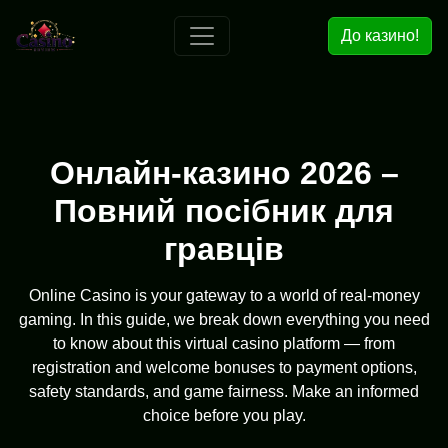
До казино!
Онлайн-казино 2026 –
Повний посібник для
гравців
Online Casino is your gateway to a world of real-money
gaming. In this guide, we break down everything you need
to know about this virtual casino platform — from
registration and welcome bonuses to payment options,
safety standards, and game fairness. Make an informed
choice before you play.