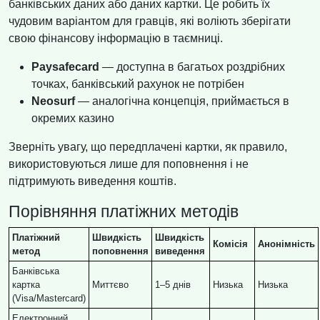
банківських даних або даних картки. Це робить їх
чудовим варіантом для гравців, які воліють зберігати
свою фінансову інформацію в таємниці.
Paysafecard
— доступна в багатьох роздрібних
точках, банківський рахунок не потрібен
Neosurf
— аналогічна концепція, приймається в
окремих казино
Зверніть увагу, що передплачені картки, як правило,
використовуються лише для поповнення і не
підтримують виведення коштів.
Порівняння платіжних методів
Платіжний
Швидкість
Швидкість
Комісія
Анонімність
метод
поповнення
виведення
Банківська
картка
Миттєво
1–5 днів
Низька
Низька
(Visa/Mastercard)
Електронний