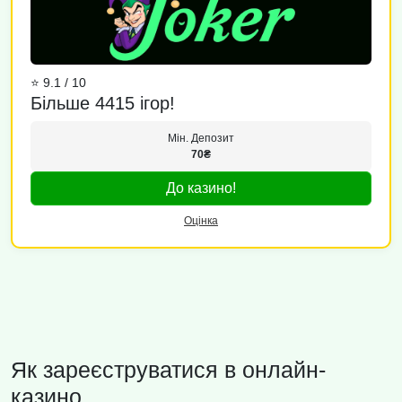
⭐ 9.1 / 10
Більше 4415 ігор!
Мін. Депозит
70₴
До казино!
Оцінка
Як зареєструватися в онлайн-
казино