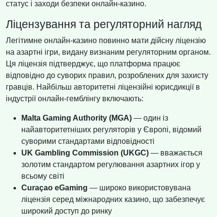
статус і заходи безпеки онлайн-казино.
Ліцензування та регуляторний нагляд
Легітимне онлайн-казино повинно мати дійсну ліцензію
на азартні ігри, видану визнаним регуляторним органом.
Ця ліцензія підтверджує, що платформа працює
відповідно до суворих правил, розроблених для захисту
гравців. Найбільш авторитетні ліцензійні юрисдикції в
індустрії онлайн-гемблінгу включають:
Malta Gaming Authority (MGA)
— один із
найавторитетніших регуляторів у Європі, відомий
суворими стандартами відповідності
UK Gambling Commission (UKGC)
— вважається
золотим стандартом регулювання азартних ігор у
всьому світі
Curaçao eGaming
— широко використовувана
ліцензія серед міжнародних казино, що забезпечує
широкий доступ до ринку