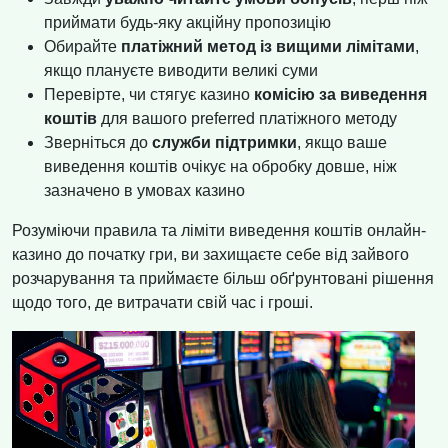
приймати будь-яку акційну пропозицію
Обирайте
платіжний метод із вищими лімітами
,
якщо плануєте виводити великі суми
Перевірте, чи стягує казино
комісію за виведення
коштів
для вашого preferred платіжного методу
Зверніться до
служби підтримки
, якщо ваше
виведення коштів очікує на обробку довше, ніж
зазначено в умовах казино
Розуміючи правила та ліміти виведення коштів онлайн-
казино до початку гри, ви захищаєте себе від зайвого
розчарування та приймаєте більш обґрунтовані рішення
щодо того, де витрачати свій час і гроші.