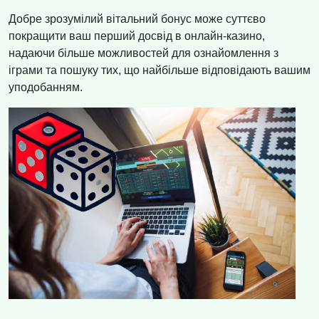
Добре зрозумілий вітальний бонус може суттєво
покращити ваш перший досвід в онлайн-казино,
надаючи більше можливостей для ознайомлення з
іграми та пошуку тих, що найбільше відповідають вашим
уподобанням.