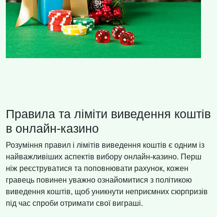
Правила та ліміти виведення коштів
в онлайн-казино
Розуміння правил і лімітів виведення коштів є одним із
найважливіших аспектів вибору онлайн-казино. Перш
ніж реєструватися та поповнювати рахунок, кожен
гравець повинен уважно ознайомитися з політикою
виведення коштів, щоб уникнути неприємних сюрпризів
під час спроби отримати свої виграші.