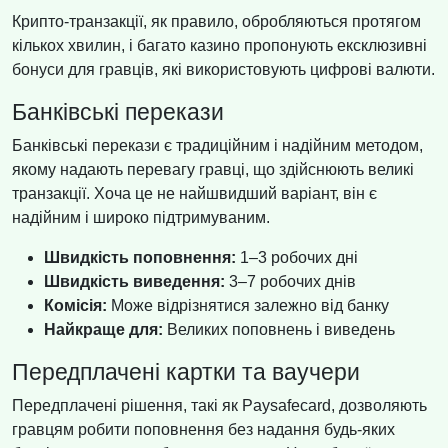
Крипто-транзакції, як правило, обробляються протягом
кількох хвилин, і багато казино пропонують ексклюзивні
бонуси для гравців, які використовують цифрові валюти.
Банківські перекази
Банківські перекази є традиційним і надійним методом,
якому надають перевагу гравці, що здійснюють великі
транзакції. Хоча це не найшвидший варіант, він є
надійним і широко підтримуваним.
Швидкість поповнення:
1–3 робочих дні
Швидкість виведення:
3–7 робочих днів
Комісія:
Може відрізнятися залежно від банку
Найкраще для:
Великих поповнень і виведень
Передплачені картки та ваучери
Передплачені рішення, такі як Paysafecard, дозволяють
гравцям робити поповнення без надання будь-яких