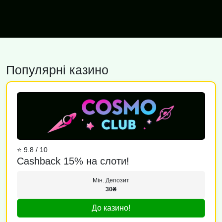
Популярні казино
⭐ 9.8 / 10
Cashback 15% на слоти!
Мін. Депозит
30₴
До казино!