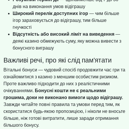
днів на виконання умов відіграшу
Широкий перелік доступних ігор
— чим більше
ігор зараховується до відіграшу, тим більше
гнучкості
Відсутність або високий ліміт на виведення
—
деякі казино обмежують суму, яку можна вивести з
бонусного виграшу
Важливі речі, про які слід пам'ятати
Вітальні бонуси — чудовий спосіб продовжити час гри та
ознайомитися з казино з меншим особистим ризиком.
Проте важливо підходити до них з реалістичними
очікуваннями.
Бонусні кошти не є реальними
грошима, доки не виконано вимоги щодо відіграшу.
Завжди читайте повні правила та умови перед тим, як
скористатися будь-якою пропозицією, і ніколи не вносьте
більше, ніж готові витратити, лише заради отримання
більшого бонусу.