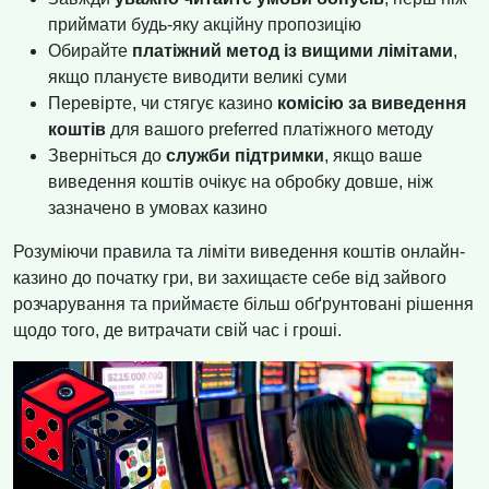
приймати будь-яку акційну пропозицію
Обирайте
платіжний метод із вищими лімітами
,
якщо плануєте виводити великі суми
Перевірте, чи стягує казино
комісію за виведення
коштів
для вашого preferred платіжного методу
Зверніться до
служби підтримки
, якщо ваше
виведення коштів очікує на обробку довше, ніж
зазначено в умовах казино
Розуміючи правила та ліміти виведення коштів онлайн-
казино до початку гри, ви захищаєте себе від зайвого
розчарування та приймаєте більш обґрунтовані рішення
щодо того, де витрачати свій час і гроші.