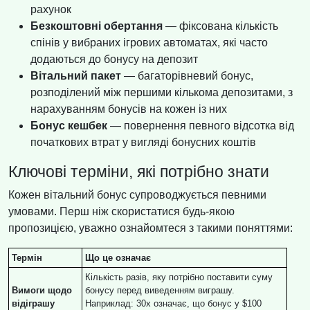
рахунок
Безкоштовні обертання
— фіксована кількість
спінів у вибраних ігрових автоматах, які часто
додаються до бонусу на депозит
Вітальний пакет
— багаторівневий бонус,
розподілений між першими кількома депозитами, з
нарахуванням бонусів на кожен із них
Бонус кешбек
— повернення певного відсотка від
початкових втрат у вигляді бонусних коштів
Ключові терміни, які потрібно знати
Кожен вітальний бонус супроводжується певними
умовами. Перш ніж скористатися будь-якою
пропозицією, уважно ознайомтеся з такими поняттями:
Термін
Що це означає
Кількість разів, яку потрібно поставити суму
Вимоги щодо
бонусу перед виведенням виграшу.
відіграшу
Наприклад: 30x означає, що бонус у $100