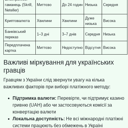
гаманець (Skrill,
Миттєво
До 24 годин
Низька
Середня
Neteller)
Дуже
Криптовалюта
Хвилини
Хвилини
Висока
низька
Банківський
1–3 дні
3–7 днів
Середня
Низька
переказ
Передплачена
Миттєво
Недоступно
Відсутня
Висока
картка
Важливі міркування для українських
гравців
Гравцям з України слід звернути увагу на кілька
важливих факторів при виборі платіжного методу:
Підтримка валюти:
Перевірте, чи підтримує казино
гривню (UAH) або чи застосовуються комісії за
конвертацію валюти
Локальна доступність:
Не всі міжнародні платіжні
системи працюють без обмежень в Україні