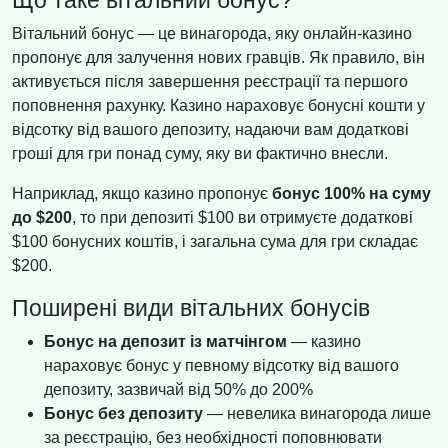
Вітальний бонус — це винагорода, яку онлайн-казино
пропонує для залучення нових гравців. Як правило, він
активується після завершення реєстрації та першого
поповнення рахунку. Казино нараховує бонусні кошти у
відсотку від вашого депозиту, надаючи вам додаткові
гроші для гри понад суму, яку ви фактично внесли.
Наприклад, якщо казино пропонує
бонус 100% на суму
до $200
, то при депозиті $100 ви отримуєте додаткові
$100 бонусних коштів, і загальна сума для гри складає
$200.
Поширені види вітальних бонусів
Бонус на депозит із матчінгом
— казино
нараховує бонус у певному відсотку від вашого
депозиту, зазвичай від 50% до 200%
Бонус без депозиту
— невелика винагорода лише
за реєстрацію, без необхідності поповнювати