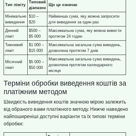
Типовий
Тип ліміту
Що це означає
діапазон
Мінімальне
$10 –
Найменша сума, яку можна запросити
виведення
$20
для виведення за один раз
Денний
$500 –
Максимальна сума, яку можна вивести
ліміт
$5 000
протягом 24 годин
Тижневий
$1 000 –
Максимальна загальна сума виведень,
ліміт
$15 000
дозволена протягом 7 днів
Максимальна загальна сума виведень,
Місячний
$5 000 –
дозволена протягом календарного
ліміт
$50 000
місяця
Терміни обробки виведення коштів за
платіжним методом
Швидкість виведення коштів значною мірою залежить
від обраного вами платіжного методу. Нижче наведено
найпоширеніші доступні варіанти та їх типові терміни
обробки: