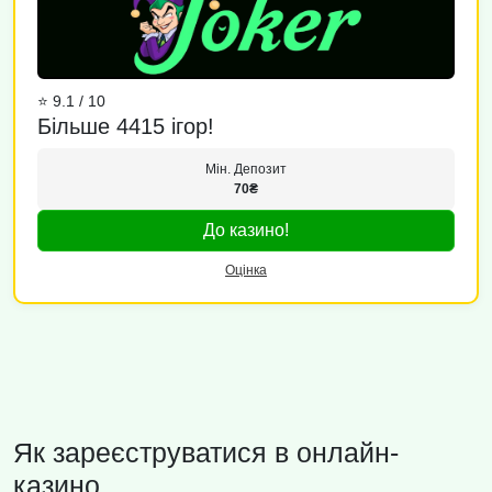
⭐ 9.1 / 10
Більше 4415 ігор!
Мін. Депозит
70₴
До казино!
Оцінка
Як зареєструватися в онлайн-
казино