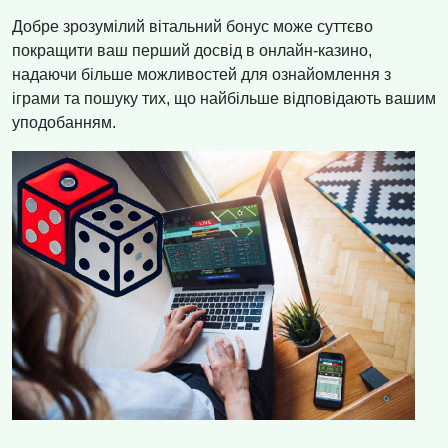
Добре зрозумілий вітальний бонус може суттєво
покращити ваш перший досвід в онлайн-казино,
надаючи більше можливостей для ознайомлення з
іграми та пошуку тих, що найбільше відповідають вашим
уподобанням.