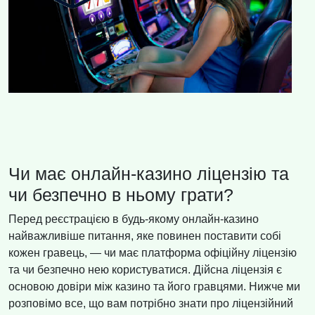
Чи має онлайн-казино ліцензію та
чи безпечно в ньому грати?
Перед реєстрацією в будь-якому онлайн-казино
найважливіше питання, яке повинен поставити собі
кожен гравець, — чи має платформа офіційну ліцензію
та чи безпечно нею користуватися. Дійсна ліцензія є
основою довіри між казино та його гравцями. Нижче ми
розповімо все, що вам потрібно знати про ліцензійний