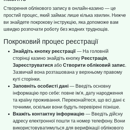
Створення облікового запису в онлайн-казино — це
простий процес, який займає лише кілька хвилин. Нижче
ви знайдете покрокову інструкцію, яка допоможе вам
швидко розпочати роботу без жодних труднощів.
Покроковий процес реєстрації
Знайдіть кнопку реєстрації
— На головній
сторінці казино знайдіть кнопку
Реєстрація
,
Зареєструватися
або
Створити обліковий запис
.
Зазвичай вона розташована у верхньому правому
куті сторінки.
Заповніть особисті дані
— Введіть основну
інформацію про себе: повне ім'я, дату народження
та країну проживання. Переконайтеся, що всі дані є
точними, оскільки вони будуть перевірені пізніше.
Вкажіть контактну інформацію
— Введіть дійсну
адресу електронної пошти та номер телефону. Вони
використовуватимуться для верифікації облікового