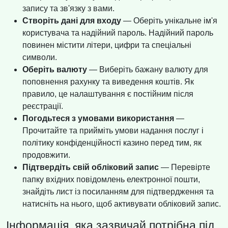
запису та зв'язку з вами.
Створіть дані для входу
— Оберіть унікальне ім'я
користувача та надійний пароль. Надійний пароль
повинен містити літери, цифри та спеціальні
символи.
Оберіть валюту
— Виберіть бажану валюту для
поповнення рахунку та виведення коштів. Як
правило, це налаштування є постійним після
реєстрації.
Погодьтеся з умовами використання
—
Прочитайте та прийміть умови надання послуг і
політику конфіденційності казино перед тим, як
продовжити.
Підтвердіть свій обліковий запис
— Перевірте
папку вхідних повідомлень електронної пошти,
знайдіть лист із посиланням для підтвердження та
натисніть на нього, щоб активувати обліковий запис.
Інформація, яка зазвичай потрібна під