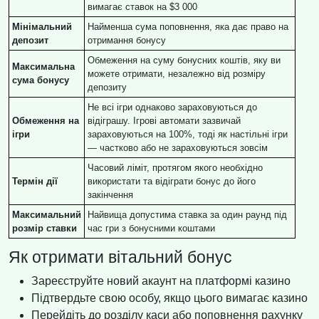
вимагає ставок на $3 000
Мінімальний
Найменша сума поповнення, яка дає право на
депозит
отримання бонусу
Обмеження на суму бонусних коштів, яку ви
Максимальна
можете отримати, незалежно від розміру
сума бонусу
депозиту
Не всі ігри однаково зараховуються до
Обмеження на
відіграшу. Ігрові автомати зазвичай
ігри
зараховуються на 100%, тоді як настільні ігри
— частково або не зараховуються зовсім
Часовий ліміт, протягом якого необхідно
Термін дії
використати та відіграти бонус до його
закінчення
Максимальний
Найвища допустима ставка за один раунд під
розмір ставки
час гри з бонусними коштами
Як отримати вітальний бонус
Зареєструйте новий акаунт на платформі казино
Підтвердьте свою особу, якщо цього вимагає казино
Перейдіть до розділу каси або поповнення рахунку