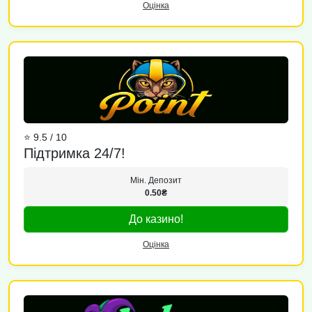
Оцінка
⭐ 9.5 / 10
Підтримка 24/7!
Мін. Депозит
0.50₴
До казино!
Оцінка