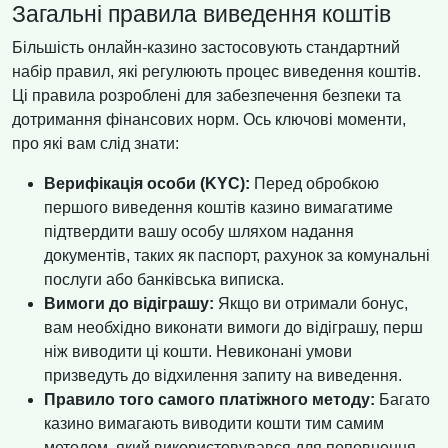
Загальні правила виведення коштів
Більшість онлайн-казино застосовують стандартний
набір правил, які регулюють процес виведення коштів.
Ці правила розроблені для забезпечення безпеки та
дотримання фінансових норм. Ось ключові моменти,
про які вам слід знати:
Верифікація особи (KYC):
Перед обробкою
першого виведення коштів казино вимагатиме
підтвердити вашу особу шляхом надання
документів, таких як паспорт, рахунок за комунальні
послуги або банківська виписка.
Вимоги до відіграшу:
Якщо ви отримали бонус,
вам необхідно виконати вимоги до відіграшу, перш
ніж виводити ці кошти. Невиконані умови
призведуть до відхилення запиту на виведення.
Правило того самого платіжного методу:
Багато
казино вимагають виводити кошти тим самим
методом, який використовувався для поповнення