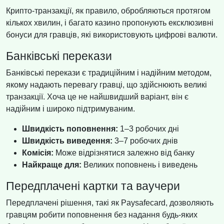
Крипто-транзакції, як правило, обробляються протягом
кількох хвилин, і багато казино пропонують ексклюзивні
бонуси для гравців, які використовують цифрові валюти.
Банківські перекази
Банківські перекази є традиційним і надійним методом,
якому надають перевагу гравці, що здійснюють великі
транзакції. Хоча це не найшвидший варіант, він є
надійним і широко підтримуваним.
Швидкість поповнення:
1–3 робочих дні
Швидкість виведення:
3–7 робочих днів
Комісія:
Може відрізнятися залежно від банку
Найкраще для:
Великих поповнень і виведень
Передплачені картки та ваучери
Передплачені рішення, такі як Paysafecard, дозволяють
гравцям робити поповнення без надання будь-яких