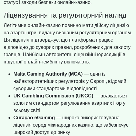
статус і заходи безпеки онлайн-казино.
Ліцензування та регуляторний нагляд
Легітимне онлайн-казино повинно мати дійсну ліцензію
на азартні ігри, видану визнаним регуляторним органом.
Ця ліцензія підтверджує, що платформа працює
відповідно до суворих правил, розроблених для захисту
гравців. Найбільш авторитетні ліцензійні юрисдикції в
індустрії онлайн-гемблінгу включають:
Malta Gaming Authority (MGA)
— один із
найавторитетніших регуляторів у Європі, відомий
суворими стандартами відповідності
UK Gambling Commission (UKGC)
— вважається
золотим стандартом регулювання азартних ігор у
всьому світі
Curaçao eGaming
— широко використовувана
ліцензія серед міжнародних казино, що забезпечує
широкий доступ до ринку