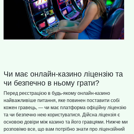
Чи має онлайн-казино ліцензію та
чи безпечно в ньому грати?
Перед реєстрацією в будь-якому онлайн-казино
найважливіше питання, яке повинен поставити собі
кожен гравець, — чи має платформа офіційну ліцензію
та чи безпечно нею користуватися. Дійсна ліцензія є
основою довіри між казино та його гравцями. Нижче ми
розповімо все, що вам потрібно знати про ліцензійний