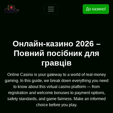
До казино!
Онлайн-казино 2026 –
Повний посібник для
гравців
Online Casino is your gateway to a world of real-money
gaming. In this guide, we break down everything you need
to know about this virtual casino platform — from
registration and welcome bonuses to payment options,
safety standards, and game fairness. Make an informed
choice before you play.