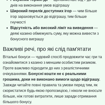
днів на виконання умов відіграшу
Широкий перелік доступних ігор
— чим більше
ігор зараховується до відіграшу, тим більше
гнучкості
Відсутність або високий ліміт на виведення
—
деякі казино обмежують суму, яку можна вивести з
бонусного виграшу
Важливі речі, про які слід пам'ятати
Вітальні бонуси — чудовий спосіб продовжити час гри та
ознайомитися з казино з меншим особистим ризиком.
Проте важливо підходити до них з реалістичними
очікуваннями.
Бонусні кошти не є реальними
грошима, доки не виконано вимоги щодо відіграшу.
Завжди читайте повні правила та умови перед тим, як
скористатися будь-якою пропозицією, і ніколи не вносьте
більше, ніж готові витратити, лише заради отримання
більшого бонусу.