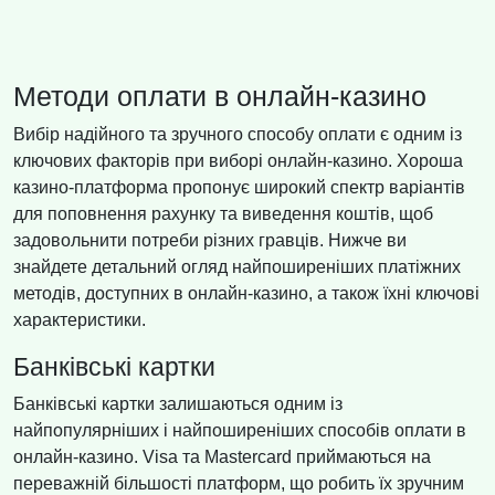
Методи оплати в онлайн-казино
Вибір надійного та зручного способу оплати є одним із
ключових факторів при виборі онлайн-казино. Хороша
казино-платформа пропонує широкий спектр варіантів
для поповнення рахунку та виведення коштів, щоб
задовольнити потреби різних гравців. Нижче ви
знайдете детальний огляд найпоширеніших платіжних
методів, доступних в онлайн-казино, а також їхні ключові
характеристики.
Банківські картки
Банківські картки залишаються одним із
найпопулярніших і найпоширеніших способів оплати в
онлайн-казино. Visa та Mastercard приймаються на
переважній більшості платформ, що робить їх зручним