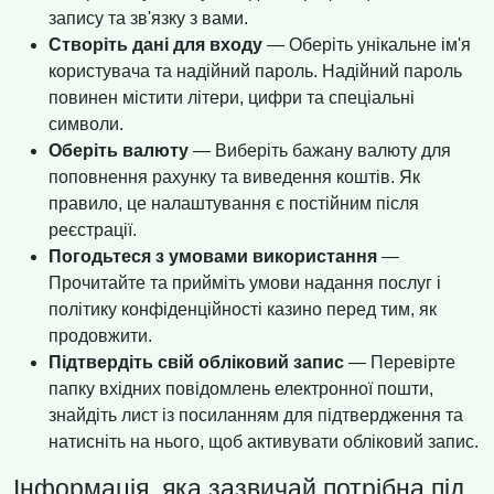
запису та зв'язку з вами.
Створіть дані для входу
— Оберіть унікальне ім'я
користувача та надійний пароль. Надійний пароль
повинен містити літери, цифри та спеціальні
символи.
Оберіть валюту
— Виберіть бажану валюту для
поповнення рахунку та виведення коштів. Як
правило, це налаштування є постійним після
реєстрації.
Погодьтеся з умовами використання
—
Прочитайте та прийміть умови надання послуг і
політику конфіденційності казино перед тим, як
продовжити.
Підтвердіть свій обліковий запис
— Перевірте
папку вхідних повідомлень електронної пошти,
знайдіть лист із посиланням для підтвердження та
натисніть на нього, щоб активувати обліковий запис.
Інформація, яка зазвичай потрібна під