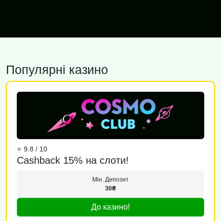
Популярні казино
⭐ 9.8 / 10
Cashback 15% на слоти!
Мін. Депозит
30₴
До казино!