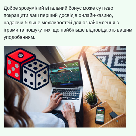
Добре зрозумілий вітальний бонус може суттєво
покращити ваш перший досвід в онлайн-казино,
надаючи більше можливостей для ознайомлення з
іграми та пошуку тих, що найбільше відповідають вашим
уподобанням.