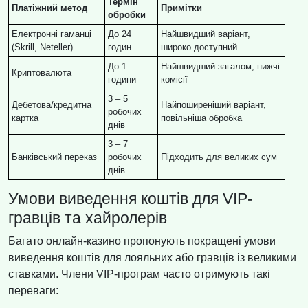
Термін
Платіжний метод
Примітки
обробки
Електронні гаманці
До 24
Найшвидший варіант,
(Skrill, Neteller)
годин
широко доступний
До 1
Найшвидший загалом, нижчі
Криптовалюта
години
комісії
3 – 5
Дебетова/кредитна
Найпоширеніший варіант,
робочих
картка
повільніша обробка
днів
3 – 7
Банківський переказ
робочих
Підходить для великих сум
днів
Умови виведення коштів для VIP-
гравців та хайролерів
Багато онлайн-казино пропонують покращені умови
виведення коштів для лояльних або гравців із великими
ставками. Члени VIP-програм часто отримують такі
переваги: