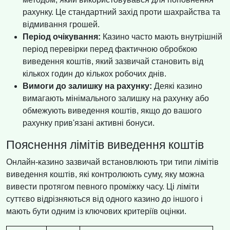
рахунку. Це стандартний захід проти шахрайства та
відмивання грошей.
Період очікування:
Казино часто мають внутрішній
період перевірки перед фактичною обробкою
виведення коштів, який зазвичай становить від
кількох годин до кількох робочих днів.
Вимоги до залишку на рахунку:
Деякі казино
вимагають мінімального залишку на рахунку або
обмежують виведення коштів, якщо до вашого
рахунку прив'язані активні бонуси.
Пояснення лімітів виведення коштів
Онлайн-казино зазвичай встановлюють три типи лімітів
виведення коштів, які контролюють суму, яку можна
вивести протягом певного проміжку часу. Ці ліміти
суттєво відрізняються від одного казино до іншого і
мають бути одним із ключових критеріїв оцінки.