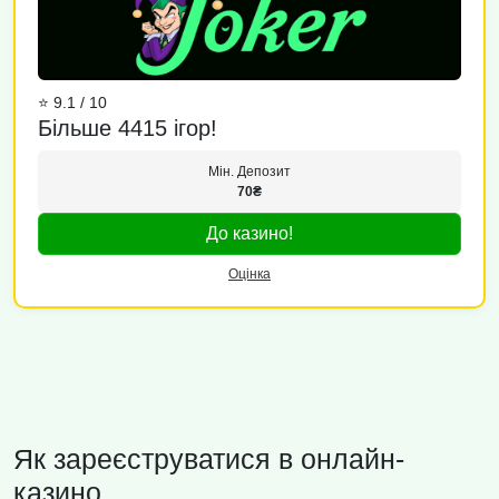
⭐ 9.1 / 10
Більше 4415 ігор!
Мін. Депозит
70₴
До казино!
Оцінка
Як зареєструватися в онлайн-
казино