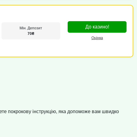
До казино!
Мін. Депозит
70₴
Оцінка
ете покрокову інструкцію, яка допоможе вам швидко