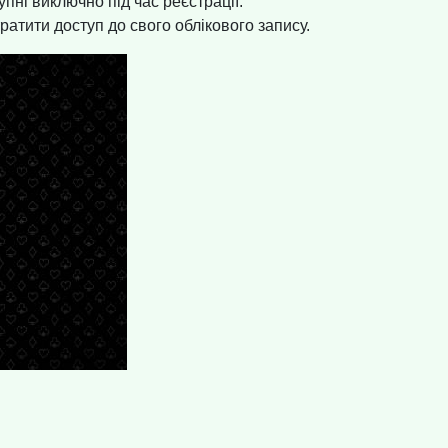
тупні виключно під час реєстрації.
ратити доступ до свого облікового запису.