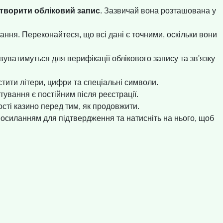
творити обліковий запис
. Зазвичай вона розташована у
ння. Переконайтеся, що всі дані є точними, оскільки вони
ватимуться для верифікації облікового запису та зв'язку
тити літери, цифри та спеціальні символи.
вання є постійним після реєстрації.
сті казино перед тим, як продовжити.
посиланням для підтвердження та натисніть на нього, щоб