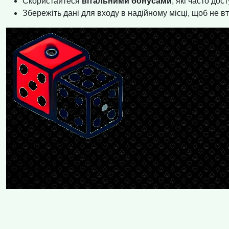
Скористайтеся
вітальними бонусами
, які часто дос
Збережіть дані для входу в надійному місці, щоб не вт