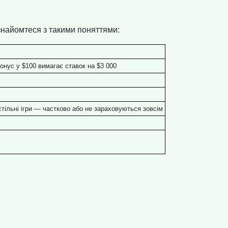
найомтеся з такими поняттями:
онус у $100 вимагає ставок на $3 000
стільні ігри — частково або не зараховуються зовсім