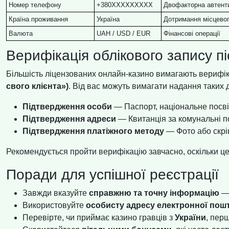
Номер телефону
+380XXXXXXXXX
Двофакторна автенти
Країна проживання
Україна
Дотримання місцевог
Валюта
UAH / USD / EUR
Фінансові операції
Верифікація облікового запису пі
Більшість ліцензованих онлайн-казино вимагають верифік
свого клієнта»)
. Від вас можуть вимагати надання таких 
Підтвердження особи
— Паспорт, національне посві
Підтвердження адреси
— Квитанція за комунальні по
Підтвердження платіжного методу
— Фото або скрі
Рекомендується пройти верифікацію завчасно, оскільки ц
Поради для успішної реєстрації
Завжди вказуйте
справжню та точну інформацію
— 
Використовуйте
особисту адресу електронної пош
Перевірте, чи приймає казино гравців з
України
, пер