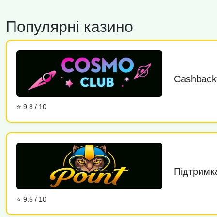
Популярні казино
Cashback
⭐ 9.8 / 10
Підтримка
⭐ 9.5 / 10