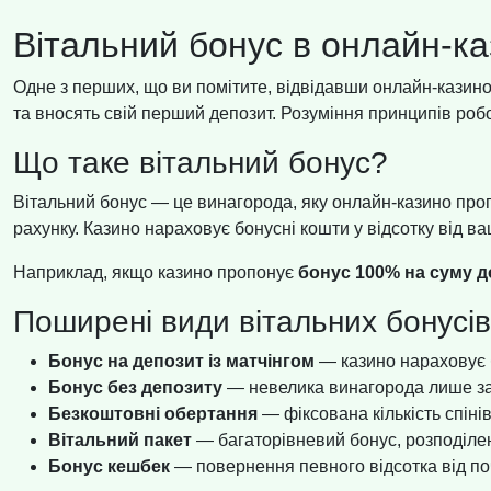
Вітальний бонус в онлайн-ка
Одне з перших, що ви помітите, відвідавши онлайн-казино
та вносять свій перший депозит. Розуміння принципів роб
Що таке вітальний бонус?
Вітальний бонус — це винагорода, яку онлайн-казино проп
рахунку. Казино нараховує бонусні кошти у відсотку від в
Наприклад, якщо казино пропонує
бонус 100% на суму д
Поширені види вітальних бонусів
Бонус на депозит із матчінгом
— казино нараховує б
Бонус без депозиту
— невелика винагорода лише за 
Безкоштовні обертання
— фіксована кількість спіні
Вітальний пакет
— багаторівневий бонус, розподілен
Бонус кешбек
— повернення певного відсотка від поч