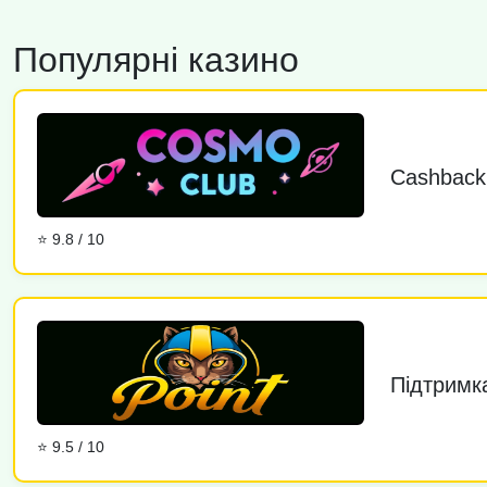
Популярні казино
Cashback
⭐ 9.8 / 10
Підтримка
⭐ 9.5 / 10