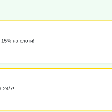
 15% на слоти!
 24/7!