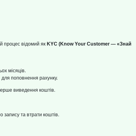
ей процес відомий як
KYC (Know Your Customer — «Знай
ох місяців.
 для поповнення рахунку.
перше виведення коштів.
 запису та втрати коштів.