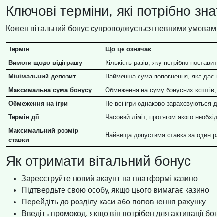
Ключові терміни, які потрібно зна
Кожен вітальний бонус супроводжується певними умовами
Термін
Що це означає
Вимоги щодо відіграшу
Кількість разів, яку потрібно постав
Мінімальний депозит
Найменша сума поповнення, яка дає 
Максимальна сума бонусу
Обмеження на суму бонусних коштів, 
Обмеження на ігри
Не всі ігри однаково зараховуються д
Термін дії
Часовий ліміт, протягом якого необхід
Максимальний розмір
Найвища допустима ставка за один р
ставки
Як отримати вітальний бонус
Зареєструйте новий акаунт на платформі казино
Підтвердьте свою особу, якщо цього вимагає казино
Перейдіть до розділу каси або поповнення рахунку
Введіть промокод, якщо він потрібен для активації бо