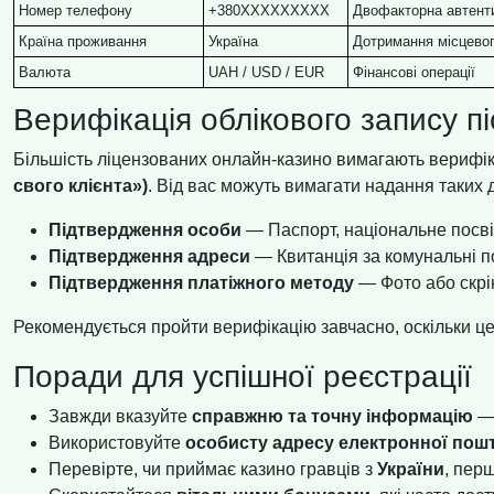
Номер телефону
+380XXXXXXXXX
Двофакторна автенти
Країна проживання
Україна
Дотримання місцевог
Валюта
UAH / USD / EUR
Фінансові операції
Верифікація облікового запису пі
Більшість ліцензованих онлайн-казино вимагають верифік
свого клієнта»)
. Від вас можуть вимагати надання таких 
Підтвердження особи
— Паспорт, національне посві
Підтвердження адреси
— Квитанція за комунальні по
Підтвердження платіжного методу
— Фото або скрі
Рекомендується пройти верифікацію завчасно, оскільки ц
Поради для успішної реєстрації
Завжди вказуйте
справжню та точну інформацію
— 
Використовуйте
особисту адресу електронної пош
Перевірте, чи приймає казино гравців з
України
, пер