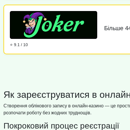
Більше 44
⭐ 9.1 / 10
Як зареєструватися в онлай
Створення облікового запису в онлайн-казино — це прост
розпочати роботу без жодних труднощів.
Покроковий процес реєстрації