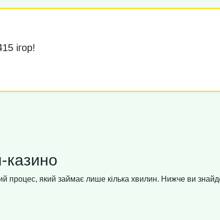
15 ігор!
н-казино
ий процес, який займає лише кілька хвилин. Нижче ви знайд