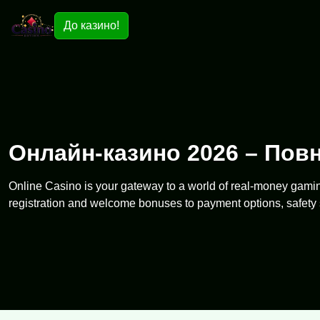
До казино!
Онлайн-казино 2026 – Повн
Online Casino is your gateway to a world of real-money gamin
registration and welcome bonuses to payment options, safety