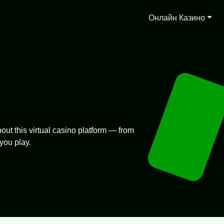
Онлайн Казино
ut this virtual casino platform — from
you play.